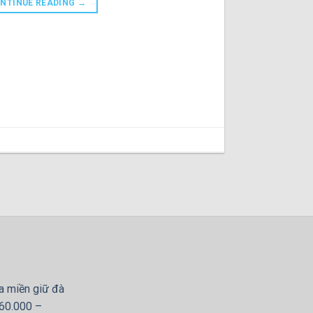
NTINUE READING
→
a miền giữ đà
 60.000 –