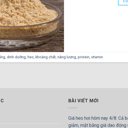
CO
ống
,
dinh dưỡng
,
heo
,
khoáng chất
,
năng lượng
,
protein
,
vitamin
ỤC
BÀI VIẾT MỚI
Giá heo hơi hôm nay 4/8: Cả b
giảm, mặt bằng giá dao động