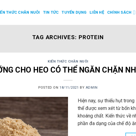
IẾN THỨC CHĂN NUÔI
TIN TỨC
TUYỂN DỤNG
LIÊN HỆ
CHÍNH SÁCH
TAG ARCHIVES:
PROTEIN
KIẾN THỨC CHĂN NUÔI
ỠNG CHO HEO CÓ THỂ NGĂN CHẶN NH
POSTED ON
18/11/2021
BY
ADMIN
Hiện nay, sự thiếu hụt tron
thể được xem xét từ bốn khí
khoáng chất. Kiến thức về 
phần đa dạng của chế độ ăn