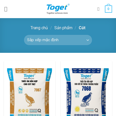
Skip
0
to
content
Trang chủ
/
Sản phẩm
/
Cút