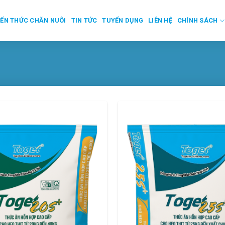
IẾN THỨC CHĂN NUÔI
TIN TỨC
TUYỂN DỤNG
LIÊN HỆ
CHÍNH SÁCH