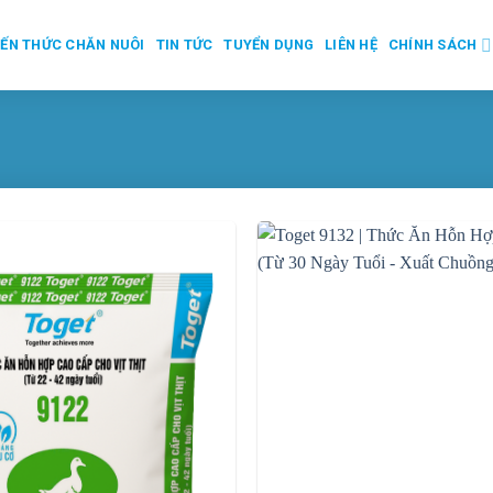
IẾN THỨC CHĂN NUÔI
TIN TỨC
TUYỂN DỤNG
LIÊN HỆ
CHÍNH SÁCH